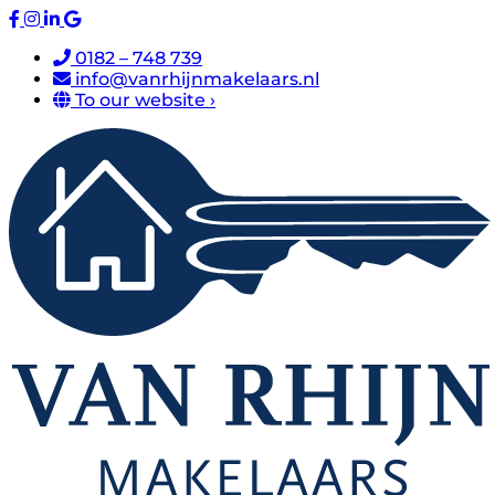
0182 – 748 739
info@vanrhijnmakelaars.nl
To our website ›