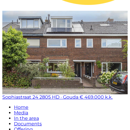
Sophiastraat 24
2805 HD · Gouda
€ 469.000 k.k.
Home
Media
In the area
Documents
Offering